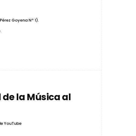
Pérez Goyena Nº 1).
.
de la Música al
de YouTube