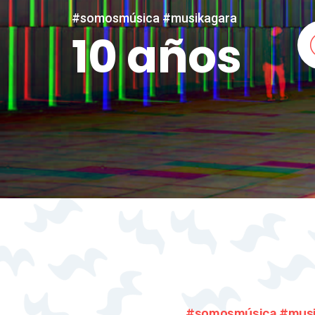
#somosmúsica #musikagara
10 años
#somosmúsica #mus