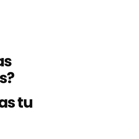
as
s?
as tu