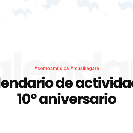
lenda
#somosmúsica #musikagara
endario de activid
10º aniversario