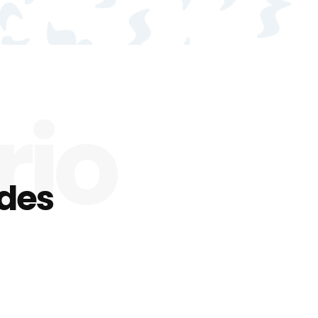
rio
ades